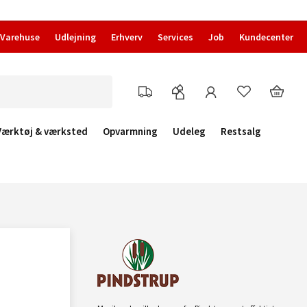
Varehuse
Udlejning
Erhverv
Services
Job
Kundecenter
Værktøj & værksted
Opvarmning
Udeleg
Restsalg