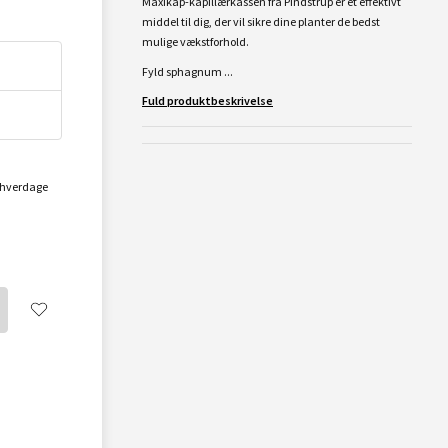
Maxikap-kapillærkassen fra Pindstrup er et effektivt
middel til dig, der vil sikre dine planter de bedst
mulige vækstforhold.
Fyld sphagnum ...
Fuld produktbeskrivelse
2 hverdage