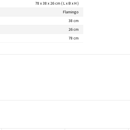
78 x 38 x 26 cm ( L x B x H )
Flamingo
38 cm
26 cm
78 cm