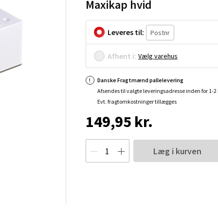
Maxikap hvid
Leveres til:
Afhent i:
Vælg varehus
Danske Fragtmænd pallelevering
Afsendes til valgte leveringsadresse inden for 1-
Evt. fragtomkostninger tillægges
149,95 kr.
Læg i kurven