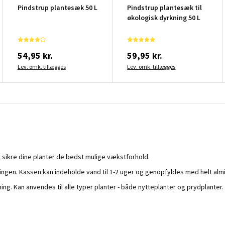
Pindstrup plantesæk 50 L
Pindstrup plantesæk til
økologisk dyrkning 50 L
54,95 kr.
59,95 kr.
Lev. omk. tillægges
Lev. omk. tillægges
il sikre dine planter de bedst mulige vækstforhold.
dingen. Kassen kan indeholde vand til 1-2 uger og genopfyldes med helt almi
g. Kan anvendes til alle typer planter - både nytteplanter og prydplanter.