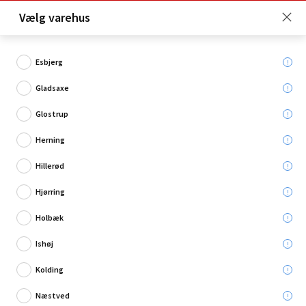
Click & Collect er gratis for Premium medlemmer -
Vælg varehus
Bliv medlem her!
Esbjerg
Gladsaxe
Hvad søger du?
Glostrup
Jord
Herning
Hillerød
Kampagne
Hjørring
Holbæk
Ishøj
Kolding
Næstved