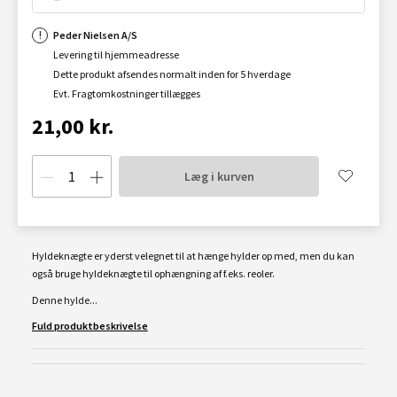
Peder Nielsen A/S
Levering til hjemmeadresse
Dette produkt afsendes normalt inden for 5 hverdage
Evt. Fragtomkostninger tillægges
21,00 kr.
Læg i kurven
Hyldeknægte er yderst velegnet til at hænge hylder op med, men du kan
også bruge hyldeknægte til ophængning af f.eks. reoler.
Denne hylde...
Fuld produktbeskrivelse