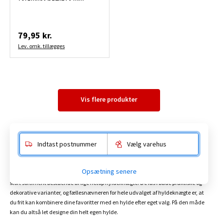
79,95 kr.
Lev. omk. tillægges
Vis flere produkter
Indtast postnummer
Vælg varehus
Hyldeknægte
Opsætning senere
En hyldeknægt er designet til at bære en hylde, og her hos BAUHAUS har vi et
stort sortiment bestående af lige netop hyldeknægte. De fås i både praktiske og
dekorative varianter, og fællesnævneren for hele udvalget af hyldeknægte er, at
du frit kan kombinere dine favoritter med en hylde efter eget valg. På den måde
kan du altså let designe din helt egen hylde.