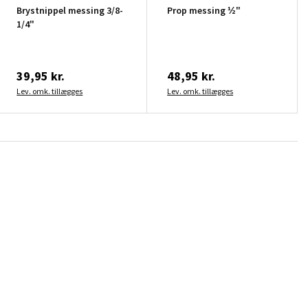
Brystnippel messing 3/8-
Prop messing ½"
1/4"
39,95 kr.
48,95 kr.
Lev. omk. tillægges
Lev. omk. tillægges