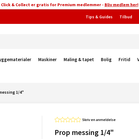
Click & Collect er gratis for Premium medlemmer -
Bliv medlem her!
Tips & Guides
Tilbud
yggematerialer
Maskiner
Maling & tapet
Bolig
Fritid
messing 1/4"
Skriv en anmeldelse
Prop messing 1/4"