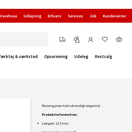
Varehuse
Udlejning
Erhverv
Services
Job
Kundecenter
Værktøj & værksted
Opvarmning
Udeleg
Restsalg
Messing prop med udvendigt rørgevind.
Produktinformation:
Længde: 13,5 mm