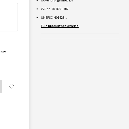
Udvendigt gevind: 1/4"
VVS nr.: 04 8291 102
UNSPSC: 401423...
Fuld produktbeskrivelse
dage