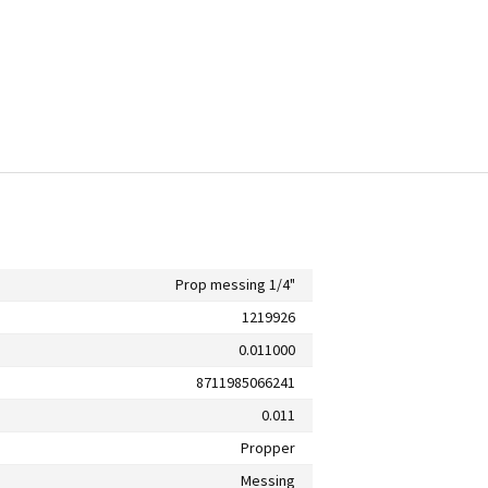
Prop messing 1/4"
1219926
0.011000
8711985066241
0.011
Propper
Messing