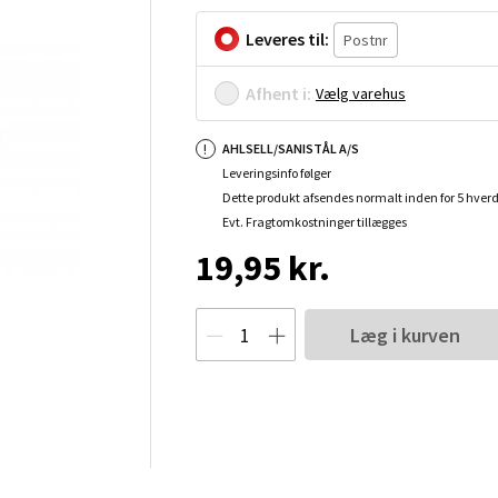
Leveres til:
Afhent i:
Vælg varehus
AHLSELL/SANISTÅL A/S
Leveringsinfo følger
Dette produkt afsendes normalt inden for 5 hver
Evt. Fragtomkostninger tillægges
19,95 kr.
Læg i kurven