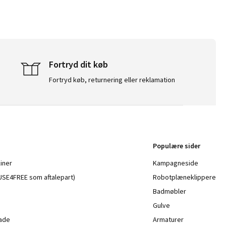
Fortryd dit køb
Fortryd køb, returnering eller reklamation
Populære sider
iner
Kampagneside
a USE4FREE som aftalepart)
Robotplæneklippere
Badmøbler
Gulve
lade
Armaturer