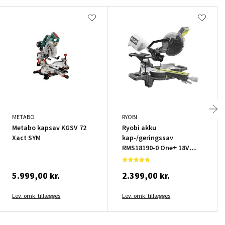
METABO
RYOBI
Metabo kapsav KGSV 72
Ryobi akku
Xact SYM
kap-/geringssav
RMS18190-0 One+ 18V
u/batteri & lader
5.999,00 kr.
2.399,00 kr.
Lev. omk. tillægges
Lev. omk. tillægges