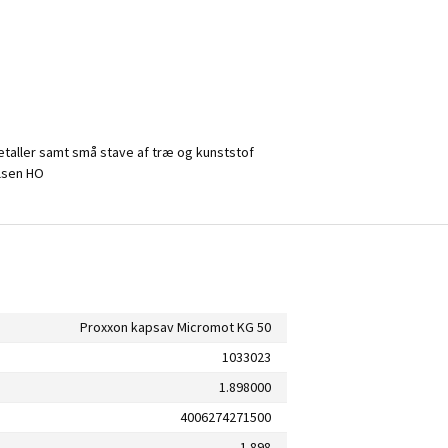
metaller samt små stave af træ og kunststof
elsen HO
Proxxon kapsav Micromot KG 50
1033023
1.898000
4006274271500
1.898