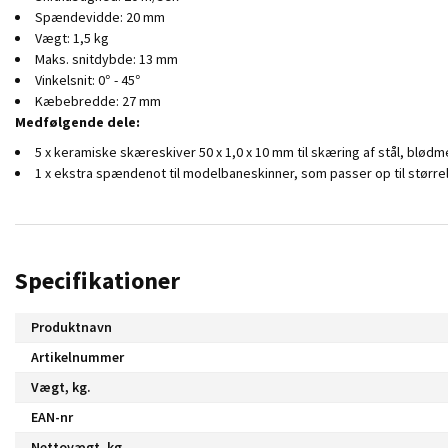
Spændevidde: 20 mm
Vægt: 1,5 kg
Maks. snitdybde: 13 mm
Vinkelsnit: 0° - 45°
Kæbebredde: 27 mm
Medfølgende dele:
5 x keramiske skæreskiver 50 x 1,0 x 10 mm til skæring af stål, blød
1 x ekstra spændenot til modelbaneskinner, som passer op til størr
Specifikationer
Produktnavn
Artikelnummer
Vægt, kg.
EAN-nr
Nettovægt, kg.