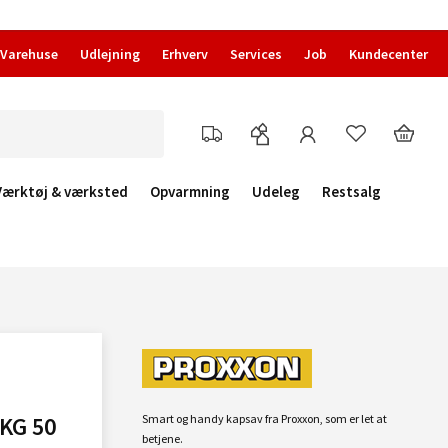
Varehuse
Udlejning
Erhverv
Services
Job
Kundecenter
Værktøj & værksted
Opvarmning
Udeleg
Restsalg
KG 50
Smart og handy kapsav fra Proxxon, som er let at
betjene.