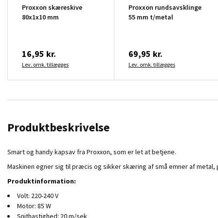
Proxxon skæreskive
Proxxon rundsavsklinge
80x1x10 mm
55 mm t/metal
16,95 kr.
69,95 kr.
Lev. omk. tillægges
Lev. omk. tillægges
Produktbeskrivelse
Smart og handy kapsav fra Proxxon, som er let at betjene.
Maskinen egner sig til præcis og sikker skæring af små emner af metal,
Produktinformation:
Volt: 220-240 V
Motor: 85 W
Snithastighed: 20 m/sek