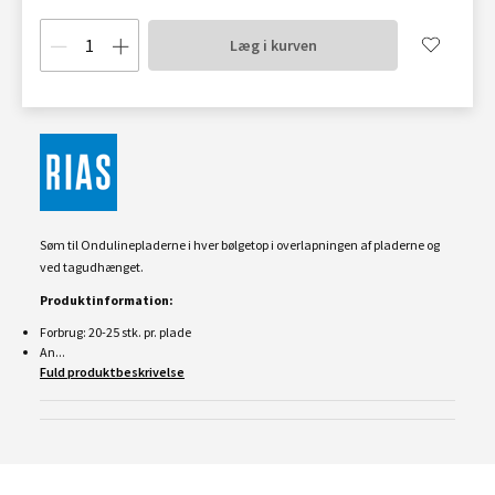
Læg i kurven
Søm til Ondulinepladerne i hver bølgetop i overlapningen af pladerne og
ved tagudhænget.
Produktinformation:
Forbrug: 20-25 stk. pr. plade
An...
Fuld produktbeskrivelse