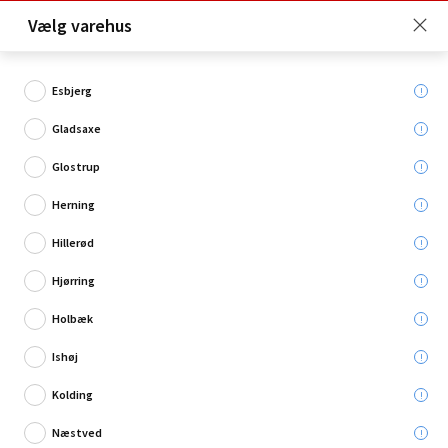
Click & Collect er gratis for Premium medlemmer -
Vælg varehus
Bliv medlem her!
Esbjerg
Gladsaxe
Hvad søger du?
Glostrup
Tag
Herning
Hillerød
Hjørring
Holbæk
Ishøj
Kolding
Næstved