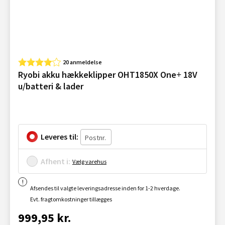
20 anmeldelse
Ryobi akku hækkeklipper OHT1850X One+ 18V
u/batteri & lader
Leveres til:
Afhent i:
Vælg varehus
Afsendes til valgte leveringsadresse inden for 1-2 hverdage.
Evt. fragtomkostninger tillægges
999,95 kr.