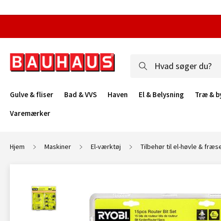
Gulve & fliser
Bad & VVS
Haven
El & Belysning
Træ & b
Varemærker
Hjem
Maskiner
El-værktøj
Tilbehør til el-høvle & fræs