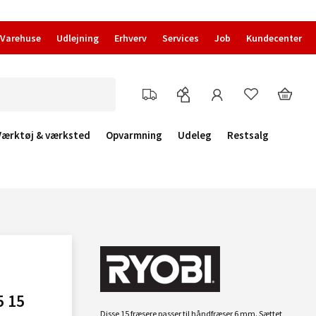
Varehuse
Udlejning
Erhverv
Services
Job
Kundecenter
Værktøj & værksted
Opvarmning
Udeleg
Restsalg
5 15
Disse 15 fræsere passer til håndfræser 6 mm. Sættet