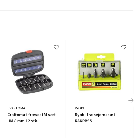
CRAFTOMAT
RYOBI
Craftomat fræsestål sæt
Ryobi fræsejernssæt
HM 8 mm 12 stk.
RAKRBS5