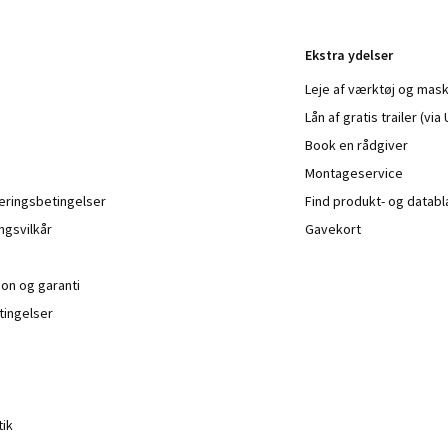
Ekstra ydelser
Leje af værktøj og mask
Lån af gratis trailer (vi
Book en rådgiver
Montageservice
veringsbetingelser
Find produkt- og datab
ngsvilkår
Gavekort
ion og garanti
ingelser
tik