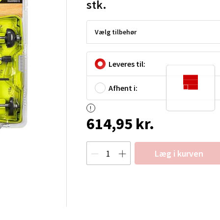
stk.
Vælg tilbehør
Leveres til:
Afhent i:
614,95 kr.
Læg i kurven