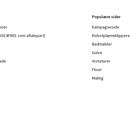
Populære sider
iner
Kampagneside
a USE4FREE som aftalepart)
Robotplæneklippere
Badmøbler
Gulve
lade
Armaturer
Fliser
Maling