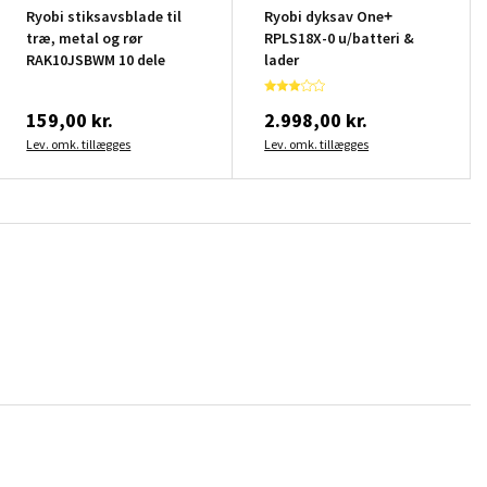
Ryobi stiksavsblade til
Ryobi dyksav One+
træ, metal og rør
RPLS18X-0 u/batteri &
RAK10JSBWM 10 dele
lader
159,00 kr.
2.998,00 kr.
Lev. omk. tillægges
Lev. omk. tillægges