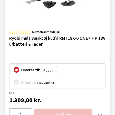
Skriv en anmeldelse
Ryobi multiværktøj kulfri RMT18X-0 ONE+ HP 18V
u/batteri & lader
Leveres til:
Afhent i:
Vælg varehus
1.399,00 kr.
Læg i kurven