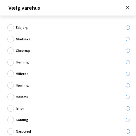
Click & Collect er gratis for Premium medlemmer -
Vælg varehus
Bliv medlem her!
Esbjerg
Gladsaxe
Hvad søger du?
Glostrup
Tilbehør til pudse-/slibemaskiner
Herning
Hillerød
Hjørring
Holbæk
Ishøj
Kolding
Næstved