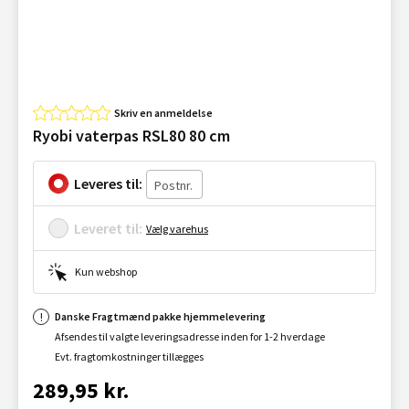
Skriv en anmeldelse
Ryobi vaterpas RSL80 80 cm
Leveres til:
Leveret til:
Vælg varehus
Kun webshop
Danske Fragtmænd pakke hjemmelevering
Afsendes til valgte leveringsadresse inden for 1-2 hverdage
Evt. fragtomkostninger tillægges
289,95 kr.