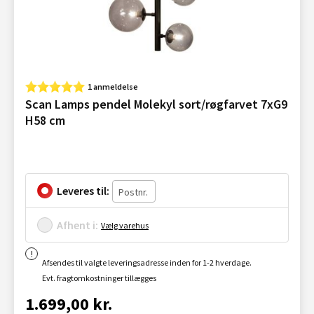
1 anmeldelse
Scan Lamps pendel Molekyl sort/røgfarvet 7xG9
H58 cm
Leveres til:
Afhent i:
Vælg varehus
Afsendes til valgte leveringsadresse inden for 1-2 hverdage.
Evt. fragtomkostninger tillægges
1.699,00 kr.