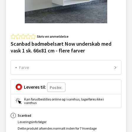
Skriv en anmeldelse
Scanbad badmøbelsæt Now underskab med
vask 1 sk. 66x81 cm - flere farver
Farve
Leveres til:
Kan forudbestilles online og i varehus, lagerføres ikke i
varehus
Scanbad
Leveringsinfo følger
Dette produkt afsendes normalt inden for 7 hverdage