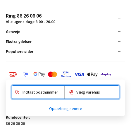
Ring 86 26 06 06
Alle ugens dage 8.00 - 20.00
Genveje
Ekstra ydelser
Populære sider
Indtast postnummer
Vælg varehus
BAUHAUS Danmark A/S:
Opsætning senere
Anelystparken 16, 8381 Tilst. CVR-nummer 19555305
Kundecenter:
86 26 06 06