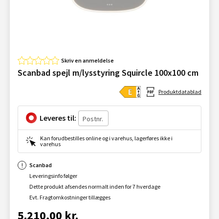
Skriv en anmeldelse
Scanbad spejl m/lysstyring Squircle 100x100 cm
Produktdatablad
Leveres til:
Kan forudbestilles online og i varehus, lagerføres ikke i
varehus
Scanbad
Leveringsinfo følger
Dette produkt afsendes normalt inden for 7 hverdage
Evt. Fragtomkostninger tillægges
5.210,00 kr.