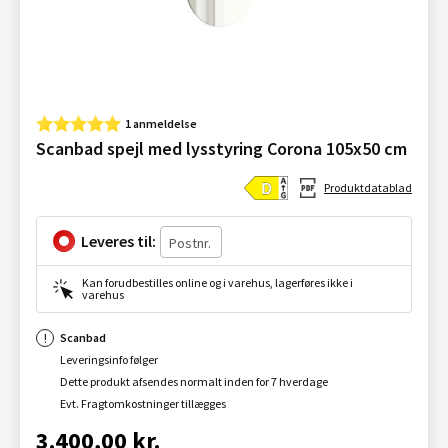
1 anmeldelse
Scanbad spejl med lysstyring Corona 105x50 cm
Produktdatablad
Leveres til:
Kan forudbestilles online og i varehus, lagerføres ikke i
varehus
Scanbad
Leveringsinfo følger
Dette produkt afsendes normalt inden for 7 hverdage
Evt. Fragtomkostninger tillægges
3.400,00 kr.