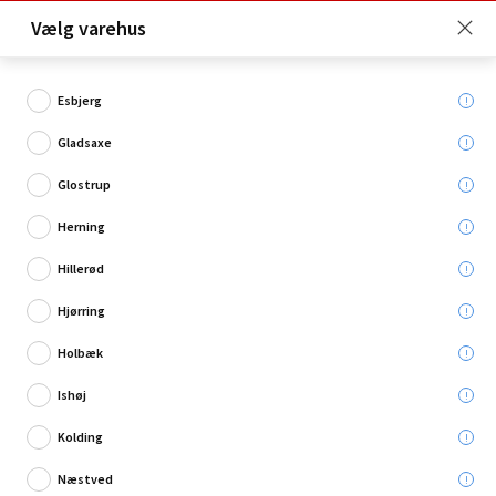
Click & Collect er gratis for Premium medlemmer -
Vælg varehus
Bliv medlem her!
Esbjerg
Gladsaxe
Hvad søger du?
Glostrup
Bore-/Skruemaskiner
Herning
Hillerød
Hjørring
Holbæk
Ishøj
Kolding
Næstved