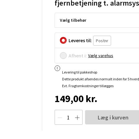
fjernbetjening t. alarmsy
Vælg tilbehør
Leveres til:
Afhent i:
Vælg varehus
Levering til pakkeshop
Dette produkt afsendes normalt inden for 5 hver
Evt. Fragtomkostninger tillægges
149,00 kr.
Læg i kurven