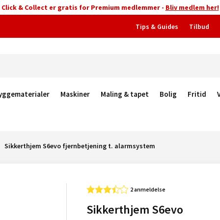
Click & Collect er gratis for Premium medlemmer -
Bliv medlem her!
Tips & Guides
Tilbud
yggematerialer
Maskiner
Maling & tapet
Bolig
Fritid
Sikkerthjem S6evo fjernbetjening t. alarmsystem
2 anmeldelse
Sikkerthjem S6evo