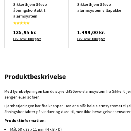
Sikkerthjem S6evo
Sikkerthjem S6evo
åbningskontakt t.
alarmsystem villapakke
alarmsystem
135,95 kr.
1.499,00 kr.
Lev. omk. tillægges
Lev. omk. tillægges
Produktbeskrivelse
Med fjernbetjeningen kan du styre ditS6evo-alarmsystem fra Sikkerthje
sengen eller sofaen.
Fjernbetjeningen har fire knapper. Den ene slår hele alarmsystemet til (all
åbningskontakter på vinduer og døre til, men ikke bevægelsessensorer). E
Produktinformation:
Mål: 58 x 33 x 11 mm (H x B x D)