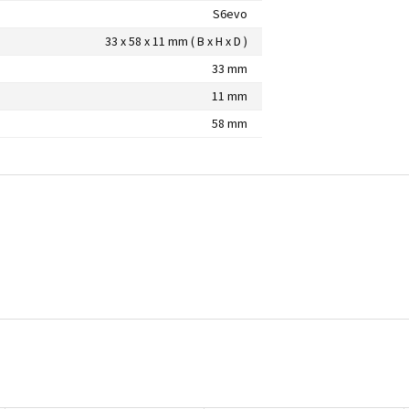
S6evo
33 x 58 x 11 mm ( B x H x D )
33 mm
11 mm
58 mm