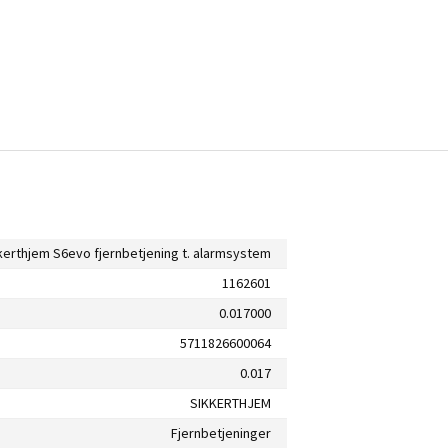
kerthjem S6evo fjernbetjening t. alarmsystem
1162601
0.017000
5711826600064
0.017
SIKKERTHJEM
Fjernbetjeninger