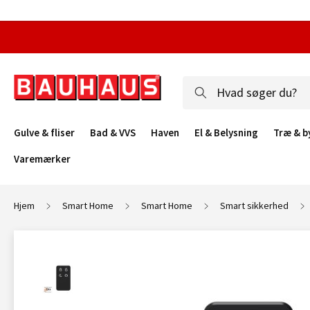
Gulve & fliser
Bad & VVS
Haven
El & Belysning
Træ & b
Varemærker
Hjem
Smart Home
Smart Home
Smart sikkerhed