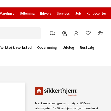
Varehuse
Udlejning
Erhverv
Services
Job
Kundecenter
Værktøj & værksted
Opvarmning
Udeleg
Restsalg
Med fjernbetjeningen kan du styre ditS6evo-
alarmsystem fra Sikkerthjem derhjemme uden at