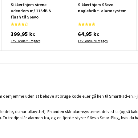
Sikkerthjem sirene
Sikkerthjem S6evo
udendørs m/ 115dB &
nøglebrik t. alarmsystem
flash til S6evo
399,95 kr.
64,95 kr.
Lev. omk. tillægges
Lev. omk. tillægges
m derhjemme uden at behøve at bruge kode eller gå hen til SmartPad-en. F
e dele, du har tilknyttet). En anden slår alarmsystemet delvist til (også kald
n tredje slår alarmen fra, og en fjerde styrer S6evo SmartPlug, hvis du har 