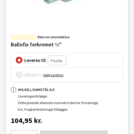
Skriv en anmeldelse
Ballofix forkromet ½"
Leveres til:
Afhent i:
Vælg varehus
AHLSELL/SANISTÅL A/S
Leveringsinfo følger
Dette produkt afsendes normalt inden for 5 hverdage
Evt. Fragtomkostninger tillægges
104,95 kr.