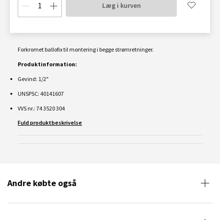
Læg i kurven
Forkromet ballofix til montering i begge strømretninger.
Produktinformation:
Gevind: 1/2"
UNSPSC: 40141607
VVS nr.: 74 3520 304
Fuld produktbeskrivelse
Andre købte også