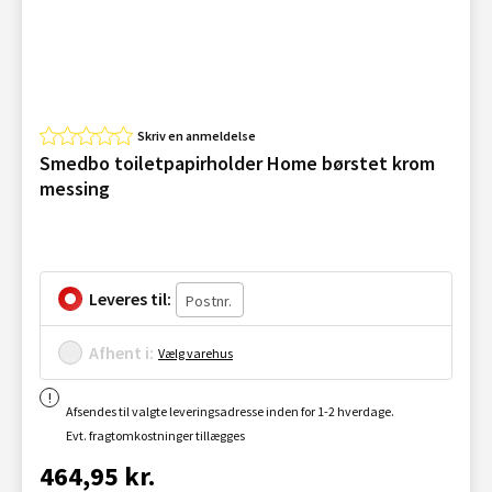
Skriv en anmeldelse
Smedbo toiletpapirholder Home børstet krom
messing
Leveres til:
Afhent i:
Vælg varehus
Afsendes til valgte leveringsadresse inden for 1-2 hverdage.
Evt. fragtomkostninger tillægges
464,95 kr.