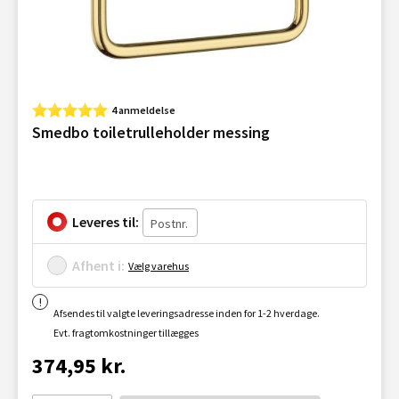
4 anmeldelse
Smedbo toiletrulleholder messing
Leveres til:
Afhent i:
Vælg varehus
Afsendes til valgte leveringsadresse inden for 1-2 hverdage.
Evt. fragtomkostninger tillægges
374,95 kr.