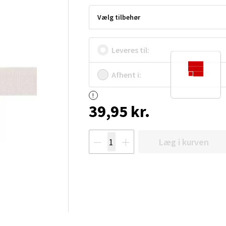
Vælg tilbehør
Leveres til:
Afhent i:
39,95 kr.
Læg i kurven