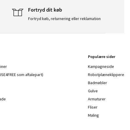
Fortryd dit køb
Fortryd køb, returnering eller reklamation
Populære sider
iner
Kampagneside
a USE4FREE som aftalepart)
Robotplæneklippere
Badmøbler
Gulve
lade
Armaturer
Fliser
Maling