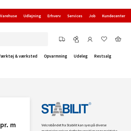
Varehuse
Udlejning
Erhverv
Services
Job
Kundecenter
Værktøj & værksted
Opvarmning
Udeleg
Restsalg
 pr. m
Velcrobåndet fra Stabilit kan syes på diverse
materialer og kan derfor bruges til mange praktiske