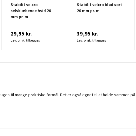
Stabilit velcro
Stabilit velcro blød sort
selvklæbende hvid 20
20 mm pr. m
mm pr. m
29,95 kr.
39,95 kr.
Lev. omk. tillægges
Lev. omk. tillægges
uges til mange praktiske formål. Det er også egnet til at holde sammen på bl