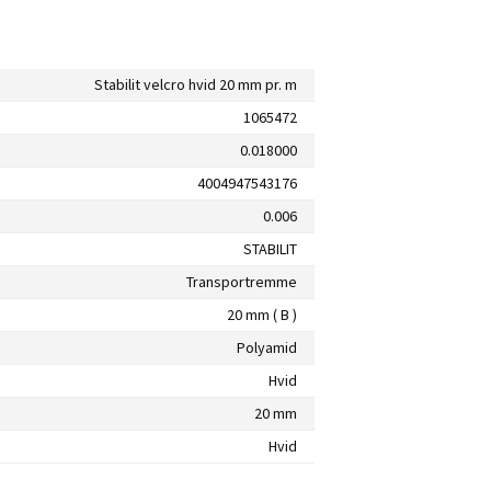
Stabilit velcro hvid 20 mm pr. m
1065472
0.018000
4004947543176
0.006
STABILIT
Transportremme
20 mm ( B )
Polyamid
Hvid
20 mm
Hvid