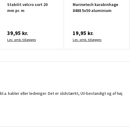
Stabilit velcro sort 20
Marinetech karabinhage
mm pr. m
8488 5x50 aluminium
39,95 kr.
19,95 kr.
Lev. omk. tillægges
Lev. omk. tillægges
.a. kabler eller ledninger. Det er slidstærkt, UV-bestandigt og af høj