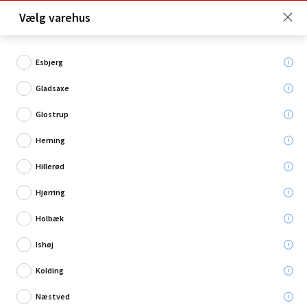
Click & Collect er gratis for Premium medlemmer -
Vælg varehus
Bliv medlem her!
Esbjerg
Gladsaxe
Hvad søger du?
Glostrup
Slagboremaskiner
Herning
Hillerød
Hjørring
Holbæk
Ishøj
Kolding
Næstved