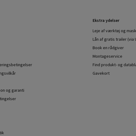
Ekstra ydelser
Leje af værktøj og mask
Lån af gratis trailer (vi
Book en rådgiver
Montageservice
veringsbetingelser
Find produkt- og datab
ngsvilkår
Gavekort
ion og garanti
ingelser
tik