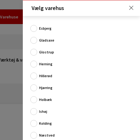
Vælg varehus
Varehuse
Udlejning
Erhverv
Services
Job
Kundecenter
Esbjerg
Gladsaxe
Glostrup
Værktøj & værksted
Opvarmning
Udeleg
Restsalg
Herning
Hillerød
Hjørring
Holbæk
Ishøj
Kolding
Næstved