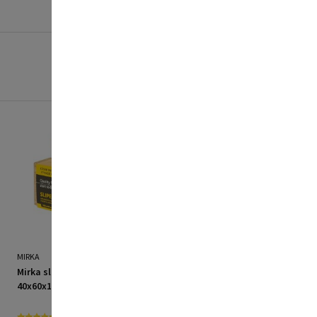
MIRKA
RYOBI
Mirka slibeklods kork
Ryobi slibesæt RARSGK-
40x60x100 mm
27 27 dele