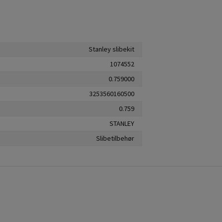
Stanley slibekit
1074552
0.759000
3253560160500
0.759
STANLEY
Slibetilbehør