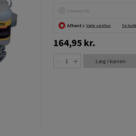
Leveres til:
Afhent i:
Vælg varehus
Se buti
164,95 kr.
Læg i kurven