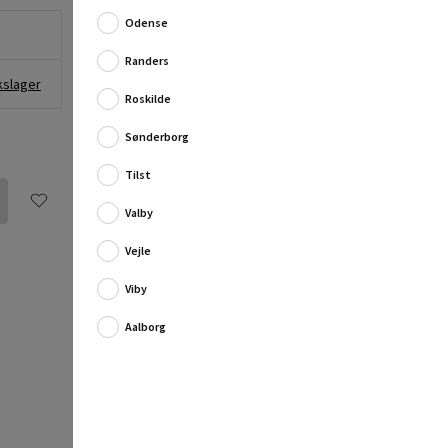
Slibekit, der laver en skarp kant vinkelret på klingen.
Slibekittet har forudindstillede aftegninger til 25, 30
Odense
og 35°. Slibestenen er med 2 s...
Randers
Fuld produktbeskrivelse
kslager
Roskilde
Sønderborg
Tilst
Valby
Vejle
Viby
Aalborg