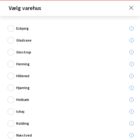
Click & Collect er gratis for Premium medlemmer -
Vælg varehus
Bliv medlem her!
Esbjerg
Gladsaxe
Hvad søger du?
Glostrup
Tilbehør til boremaskiner
Herning
Hillerød
Hjørring
Holbæk
Ishøj
Kolding
Næstved