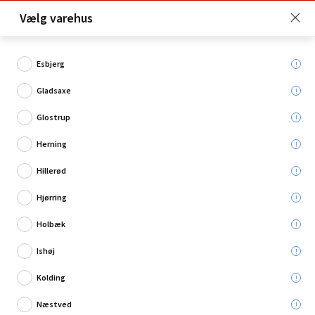
Click & Collect er gratis for Premium medlemmer -
Vælg varehus
Bliv medlem her!
Esbjerg
Gladsaxe
Hvad søger du?
Glostrup
Lyskæder
Herning
Hillerød
Hjørring
Holbæk
Ishøj
Kolding
Næstved