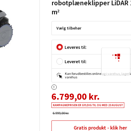
robotplæneklipper LiDAR 
m²
Vælg tilbehør
Leveres til:
Leveret til:
Kan forudbestilles online og i varehus, lagerfø
varehus
6.799,00 kr.
KAMPAGNEPRISEN ER GYLDIG TIL OG MED 23 AUGUST
6.999,00 kr.
Gratis produkt - klik her