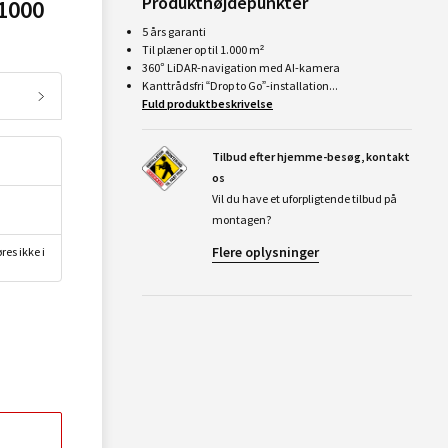
Produkthøjdepunkter
1000
5 års garanti
Til plæner op til 1.000 m²
360° LiDAR-navigation med AI-kamera
Kanttrådsfri “Drop to Go”-installation...
Fuld produktbeskrivelse
Tilbud efter hjemme-besøg, kontakt
os
Vil du have et uforpligtende tilbud på
montagen?
Flere oplysninger
res ikke i