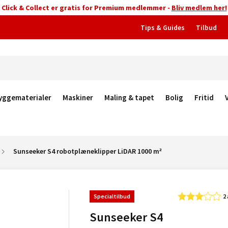
Click & Collect er gratis for Premium medlemmer -
Bliv medlem her!
Tips & Guides
Tilbud
yggematerialer
Maskiner
Maling & tapet
Bolig
Fritid
Sunseeker S4 robotplæneklipper LiDAR 1000 m²
Specialtilbud
2
Sunseeker S4