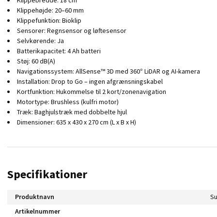
Klippehøjde: 20–60 mm
Klippefunktion: Bioklip
Sensorer: Regnsensor og løftesensor
Selvkørende: Ja
Batterikapacitet: 4 Ah batteri
Støj: 60 dB(A)
Navigationssystem: AllSense™ 3D med 360° LiDAR og AI-kamera
Installation: Drop to Go – ingen afgrænsningskabel
Kortfunktion: Hukommelse til 2 kort/zonenavigation
Motortype: Brushless (kulfri motor)
Træk: Baghjulstræk med dobbelte hjul
Dimensioner: 635 x 430 x 270 cm (L x B x H)
Specifikationer
Produktnavn
Su
Artikelnummer