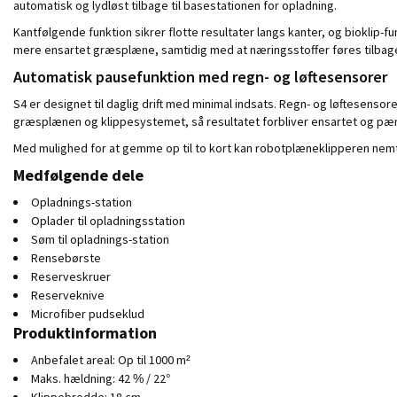
automatisk og lydløst tilbage til basestationen for opladning.
Kantfølgende funktion sikrer flotte resultater langs kanter, og bioklip-
mere ensartet græsplæne, samtidig med at næringsstoffer føres tilbage
Automatisk pausefunktion med regn- og løftesensorer
S4 er designet til daglig drift med minimal indsats. Regn- og løftesensor
græsplænen og klippesystemet, så resultatet forbliver ensartet og pæn
Med mulighed for at gemme op til to kort kan robotplæneklipperen nem
Medfølgende dele
Opladnings-station
Oplader til opladningsstation
Søm til opladnings-station
Rensebørste
Reserveskruer
Reserveknive
Microfiber pudseklud
Produktinformation
Anbefalet areal: Op til 1000 m²
Maks. hældning: 42 % / 22°
Klippebredde: 18 cm