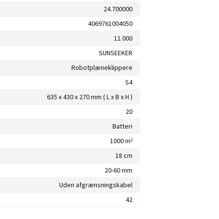
24.700000
4069761004050
11.000
SUNSEEKER
Robotplæneklippere
S4
635 x 430 x 270 mm ( L x B x H )
20
Batteri
1000 m²
18 cm
20-60 mm
Uden afgrænsningskabel
42