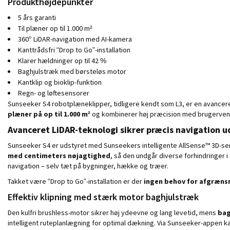
Produkthøjdepunkter
5 års garanti
Til plæner op til 1.000 m²
360° LiDAR-navigation med AI-kamera
Kanttrådsfri “Drop to Go”-installation
Klarer hældninger op til 42 %
Baghjulstræk med børsteløs motor
Kantklip og bioklip-funktion
Regn- og løftesensorer
Sunseeker S4 robotplæneklipper, tidligere kendt som L3, er en avancere
plæner på op til 1.000 m²
og kombinerer høj præcision med brugervenlig
Avanceret LiDAR-teknologi sikrer præcis navigation 
Sunseeker S4 er udstyret med Sunseekers intelligente AllSense™ 3D-sen
med centimeters nøjagtighed
, så den undgår diverse forhindringer i
navigation – selv tæt på bygninger, hække og træer.
Takket være “Drop to Go”-installation er der
ingen behov for afgræns
Effektiv klipning med stærk motor baghjulstræk
Den kulfri brushless-motor sikrer høj ydeevne og lang levetid, mens
bag
intelligent ruteplanlægning for optimal dækning. Via Sunseeker-appen ka