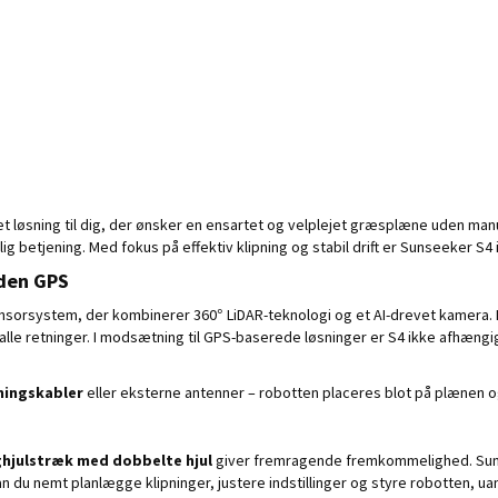
t løsning til dig, der ønsker en ensartet og velplejet græsplæne uden man
 betjening. Med fokus på effektiv klipning og stabil drift er Sunseeker S4
uden GPS
sorsystem, der kombinerer 360° LiDAR-teknologi og et AI-drevet kamera. 
 alle retninger. I modsætning til GPS-baserede løsninger er S4 ikke afhængig 
ningskabler
eller eksterne antenner – robotten placeres blot på plænen og
hjulstræk med dobbelte hjul
giver fremragende fremkommelighed. Sun
n du nemt planlægge klipninger, justere indstillinger og styre robotten, ua