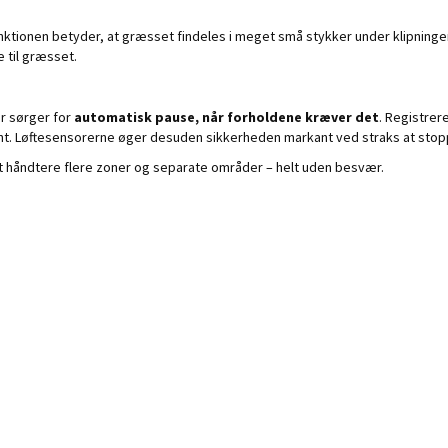
funktionen betyder, at græsset findeles i meget små stykker under klipningen
 til græsset.
er sørger for
automatisk pause, når forholdene kræver det
. Registrer
t. Løftesensorerne øger desuden sikkerheden markant ved straks at stoppe 
t håndtere flere zoner og separate områder – helt uden besvær.