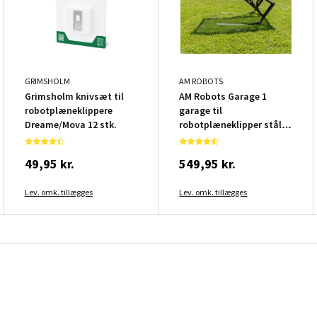
GRIMSHOLM
AM ROBOTS
Grimsholm knivsæt til
AM Robots Garage 1
robotplæneklippere
garage til
Dreame/Mova 12 stk.
robotplæneklipper stål
sort
49,95 kr.
549,95 kr.
Lev. omk. tillægges
Lev. omk. tillægges