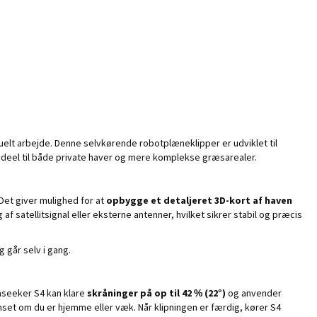
uelt arbejde. Denne selvkørende robotplæneklipper er udviklet til
 ideel til både private haver og mere komplekse græsarealer.
Det giver mulighed for at
opbygge et detaljeret 3D-kort af haven
af satellitsignal eller eksterne antenner, hvilket sikrer stabil og præcis
 går selv i gang.
seeker S4 kan klare
skråninger på op til 42 % (22°)
og anvender
nset om du er hjemme eller væk. Når klipningen er færdig, kører S4