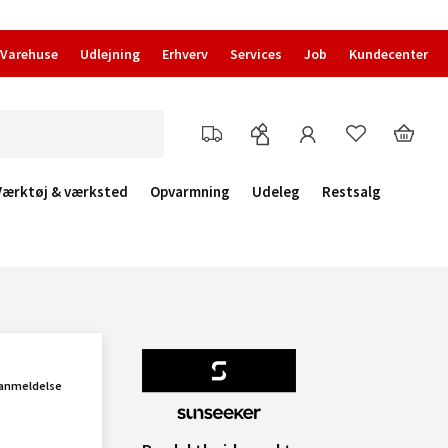
Varehuse
Udlejning
Erhverv
Services
Job
Kundecenter
Værktøj & værksted
Opvarmning
Udeleg
Restsalg
 anmeldelse