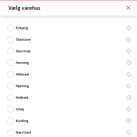
Click & Collect er gratis for Premium medlemmer -
Vælg varehus
Bliv medlem her!
Esbjerg
Gladsaxe
Hvad søger du?
Glostrup
Afdækning
Herning
Hillerød
Hjørring
Holbæk
Ishøj
Kolding
Næstved