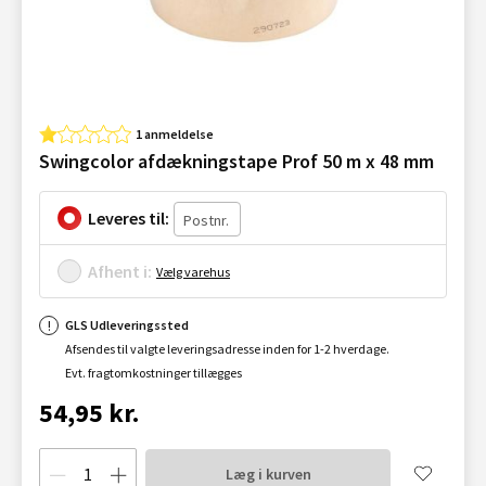
1 anmeldelse
Swingcolor afdækningstape Prof 50 m x 48 mm
Leveres til:
Afhent i:
Vælg varehus
GLS Udleveringssted
Afsendes til valgte leveringsadresse inden for 1-2 hverdage.
Evt. fragtomkostninger tillægges
54,95 kr.
Læg i kurven