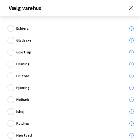
Click & Collect er gratis for Premium medlemmer -
Vælg varehus
Bliv medlem her!
Esbjerg
Gladsaxe
Hvad søger du?
Glostrup
Malertilbehør
Herning
Hillerød
Hjørring
Holbæk
Ishøj
Kolding
Næstved