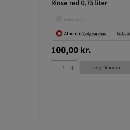
Rinse red 0,75 liter
Leveres til:
Afhent i:
Vælg varehus
Se buti
100,00 kr.
Læg i kurven