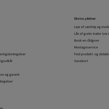
Ekstra ydelser
Leje af værktøj og mask
Lån af gratis trailer (vi
Book en rådgiver
Montageservice
veringsbetingelser
Find produkt- og datab
ngsvilkår
Gavekort
ion og garanti
ingelser
tik