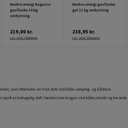
Norbro energi Ragasco
Norbro energi gasflaske
gasflaske 10 kg
gul 11 kg ombytning
ombytning
219,00 kr.
238,95 kr.
Lev. omk. tillægges
Lev. omk. tillægges
 toilet, som efterlader en frisk duft ved både camping- og bådture.
t opnå en behagelig duft. Væsken kan bruges ved både plastik og keramik t