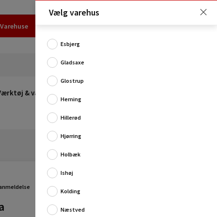
Vælg varehus
Varehuse
Udlejning
Erhverv
Services
Job
Kundecenter
Esbjerg
Gladsaxe
Glostrup
Værktøj & værksted
Opvarmning
Udeleg
Restsalg
Herning
Hillerød
Hjørring
Holbæk
Ishøj
Aqua Rinse toiletvæske er et effektivt skyllemiddel til
et transportabelt toilet, som efterlader en frisk duft
 anmeldelse
Kolding
ved både camping- og bådture....
a
Fuld produktbeskrivelse
Næstved