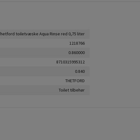
Thetford toiletvæske Aqua Rinse red 0,75 liter
1218766
0.860000
8710315995312
0.840
THETFORD
Toilet tilbehør