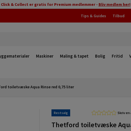
Click & Collect er gratis for Premium medlemmer -
Bliv medlem her!
Tips & Guides
Tilbud
yggematerialer
Maskiner
Maling & tapet
Bolig
Fritid
ord toiletvæske Aqua Rinse red 0,75 liter
Restsalg
Skriv en
Thetford toiletvæske Aqu