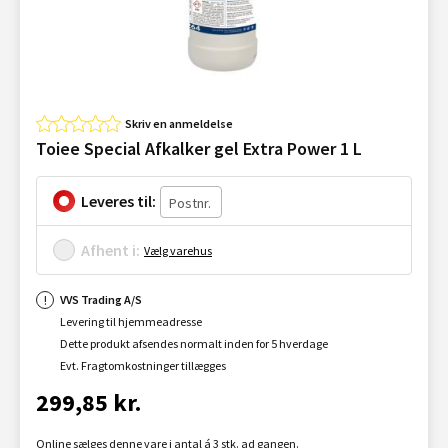
Skriv en anmeldelse
Toiee Special Afkalker gel Extra Power 1 L
Leveres til:
Afhent i:
Vælg varehus
VVS Trading A/S
Levering til hjemmeadresse
Dette produkt afsendes normalt inden for 5 hverdage
Evt. Fragtomkostninger tillægges
299,85 kr.
Online sælges denne vare i antal á 3 stk. ad gangen.