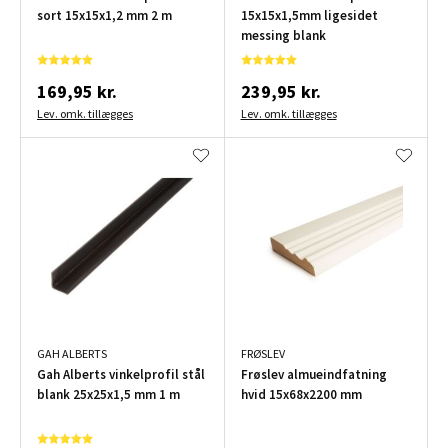
sort 15x15x1,2 mm 2 m
15x15x1,5mm ligesidet
messing blank
169,95 kr.
239,95 kr.
Lev. omk. tillægges
Lev. omk. tillægges
GAH ALBERTS
FRØSLEV
Gah Alberts vinkelprofil stål
Frøslev almueindfatning
blank 25x25x1,5 mm 1 m
hvid 15x68x2200 mm