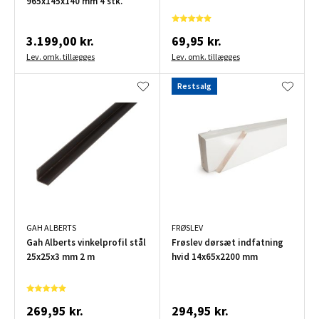
965x145x140 mm 4 stk.
3.199,00 kr.
69,95 kr.
Lev. omk. tillægges
Lev. omk. tillægges
Restsalg
GAH ALBERTS
FRØSLEV
Gah Alberts vinkelprofil stål
Frøslev dørsæt indfatning
25x25x3 mm 2 m
hvid 14x65x2200 mm
269,95 kr.
294,95 kr.