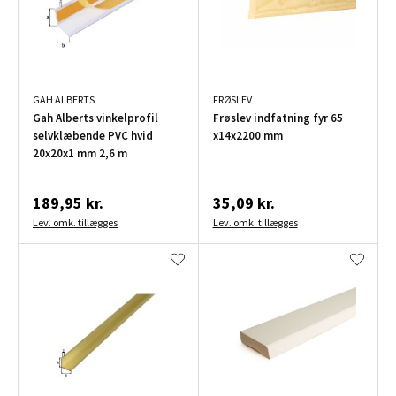
GAH ALBERTS
FRØSLEV
Gah Alberts vinkelprofil
Frøslev indfatning fyr 65
selvklæbende PVC hvid
x14x2200 mm
20x20x1 mm 2,6 m
189,95 kr.
35,09 kr.
Lev. omk. tillægges
Lev. omk. tillægges