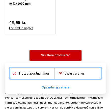
9x43x1000 mm
45,95 kr.
Lev. omk. tillægges
Vis flere produkter
Indtast postnummer
Vælg varehus
Indfatninger
Opsætning senere
Indfatninger, også kaldet gerigter, er trælister, der bruges til at skabe flotte
overgange mellem døre og vinduer. De skjuler nemlig mellemrummet mellem
karm og væg. Indfatninger findes i mange varianter, og det kan være svært at
vælge den rigtige type til dit projekt. Her kan du dog blive klogere på nogle af de