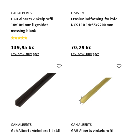
GAH ALBERTS
FRØSLEV
GAH Alberts vinkelprofil
Frøslev indfatning fyr hvid
10x10x1mm ligesidet
NCS L10 14x55x2200 mm
messing blank
139,95 kr.
70,29 kr.
Lev. omk. tillægges
Lev. omk. tillægges
GAH ALBERTS
GAH ALBERTS
Gah Alberts vinkelprofil stål
GAH Alberts vinkelprofil