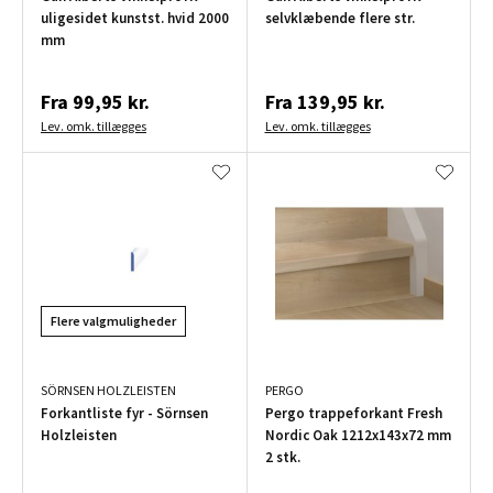
uligesidet kunstst. hvid 2000
selvklæbende flere str.
mm
Fra
99,95 kr.
Fra
139,95 kr.
Lev. omk. tillægges
Lev. omk. tillægges
Flere valgmuligheder
SÖRNSEN HOLZLEISTEN
PERGO
Forkantliste fyr - Sörnsen
Pergo trappeforkant Fresh
Holzleisten
Nordic Oak 1212x143x72 mm
2 stk.