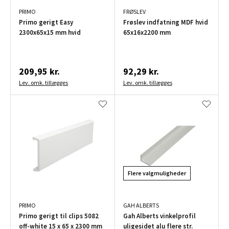
PRIMO
FRØSLEV
Primo gerigt Easy
Frøslev indfatning MDF hvid
2300x65x15 mm hvid
65x16x2200 mm
209,95 kr.
92,29 kr.
Lev. omk. tillægges
Lev. omk. tillægges
Flere valgmuligheder
PRIMO
GAH ALBERTS
Primo gerigt til clips 5082
Gah Alberts vinkelprofil
off-white 15 x 65 x 2300 mm
uligesidet alu flere str.