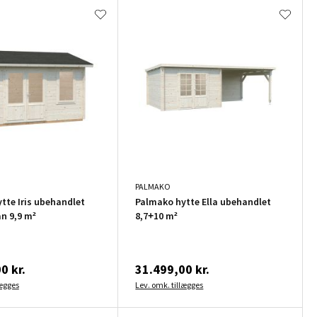
PALMAKO
tte Iris ubehandlet
Palmako hytte Ella ubehandlet
an 9,9 m²
8,7+10 m²
0 kr.
31.499,00 kr.
lægges
Lev. omk. tillægges