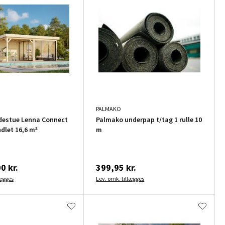
PALMAKO
destue Lenna Connect
Palmako underpap t/tag 1 rulle 10
dlet 16,6 m²
m
0 kr.
399,95 kr.
lægges
Lev. omk. tillægges