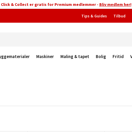
Click & Collect er gratis for Premium medlemmer -
Bliv medlem her!
Tips & Guides
Tilbud
yggematerialer
Maskiner
Maling & tapet
Bolig
Fritid