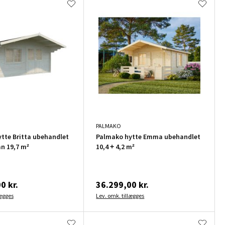
PALMAKO
tte Britta ubehandlet
Palmako hytte Emma ubehandlet
an 19,7 m²
10,4 + 4,2 m²
0 kr.
36.299,00 kr.
lægges
Lev. omk. tillægges