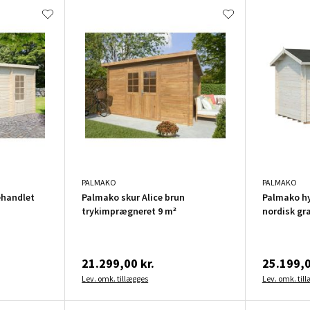
PALMAKO
PALMAKO
ehandlet
Palmako skur Alice brun
Palmako hy
trykimprægneret 9 m²
nordisk gr
21.299,00 kr.
25.199,0
Lev. omk. tillægges
Lev. omk. til