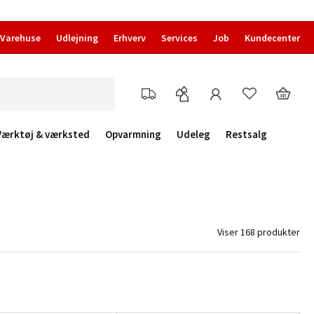
Varehuse
Udlejning
Erhverv
Services
Job
Kundecenter
Værktøj & værksted
Opvarmning
Udeleg
Restsalg
Viser 168 produkter