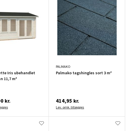
PALMAKO
tte Iris ubehandlet
Palmako tagshingles sort 3 m²
an 11,7 m²
0 kr.
414,95 kr.
lægges
Lev. omk. tillægges