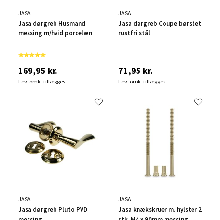
JASA
JASA
Jasa dørgreb Husmand
Jasa dørgreb Coupe børstet
messing m/hvid porcelæn
rustfri stål
169,95 kr.
71,95 kr.
Lev. omk. tillægges
Lev. omk. tillægges
JASA
JASA
Jasa dørgreb Pluto PVD
Jasa knækskruer m. hylster 2
messing
stk. M4 x 90mm messing