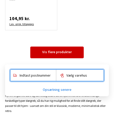
104,95 kr.
Lev. omk. tillægges
Vis flere produkter
Indtast postnummer
Vælg varehus
Dørgreb
Opsætning senere
Et dørgreb behøver ikke kun at være funktionelt. Nye dørgreb kan nemlig let give
nyt liv til gamle døre og samtidig tilføre stil til hjemmet. Der findes mange
forskellige typer dørgreb, så du har rig mulighed for at finde dét dørgreb, der
passer til dit hjem - uanset om din stil er klassisk, moderne, minimalistisk eller
retro.