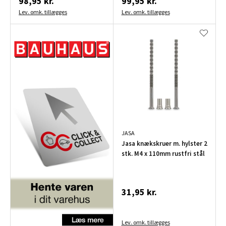
98,95 kr.
99,95 kr.
Lev. omk. tillægges
Lev. omk. tillægges
JASA
Jasa knækskruer m. hylster 2
stk. M4 x 110mm rustfri stål
31,95 kr.
Lev. omk. tillægges