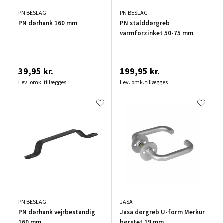
PN BESLAG
PN BESLAG
PN dørhank 160 mm
PN stalddørgreb
varmforzinket 50-75 mm
39,95 kr.
199,95 kr.
Lev. omk. tillægges
Lev. omk. tillægges
PN BESLAG
JASA
PN dørhank vejrbestandig
Jasa dørgreb U-form Merkur
160 mm
børstet 19 mm