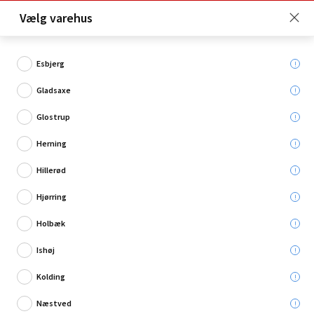
Click & Collect er gratis for Premium medlemmer -
Vælg varehus
Bliv medlem her!
Esbjerg
Gladsaxe
Hvad søger du?
Glostrup
Drivhustilbehør
Herning
Hillerød
Hjørring
Holbæk
Ishøj
Kolding
Næstved