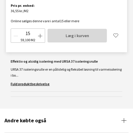
Pris pr. enhed:
36,55 kr./M2
Online sælges denne vare i antal15 eller mere
Læg i kurven
59,100
M2
Effektiv og alsidig isolering med URSA 37 isoleringsrulle
URSA 37 isoleringsrulle er en pålidelig og fleksibel løsning til varmeisolering
i bo...
Fuld produktbeskrivelse
Andre købte også