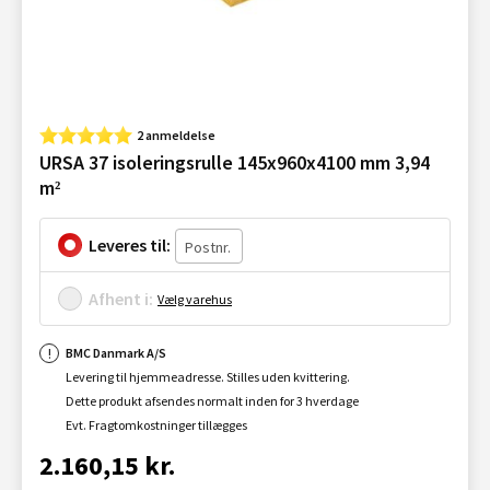
2 anmeldelse
URSA 37 isoleringsrulle 145x960x4100 mm 3,94
m²
Leveres til:
Afhent i:
Vælg varehus
BMC Danmark A/S
Levering til hjemmeadresse. Stilles uden kvittering.
Dette produkt afsendes normalt inden for 3 hverdage
Evt. Fragtomkostninger tillægges
2.160,15 kr.