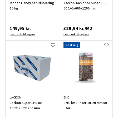
Isodan Handy papirisolering
Jackon Jackopor Super EPS
10 kg
60 140x600x1200 mm
149,95 kr.
329,94 kr./M2
Lev. omk. tillægges
Lev. omk. tillægges
Restsalg
JACKON
BMC
Jackon Super EPS 80
BMC letklinker 10-20 mm 50
100x1200x1200 mm
liter