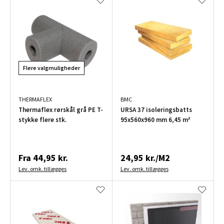
Flere valgmuligheder
THERMAFLEX
BMC
Thermaflex rørskål grå PE T-
URSA 37 isoleringsbatts
stykke flere stk.
95x560x960 mm 6,45 m²
Fra
44,95 kr.
24,95 kr./M2
Lev. omk. tillægges
Lev. omk. tillægges