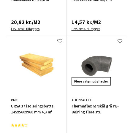
20,92 kr./M2
14,57 kr./M2
Lev. omk. tillægges
Lev. omk. tillægges
Flere valgmuligheder
BMC
THERMAFLEX
URSA 37 isoleringsbatts
Thermaflex rørskål grå PE-
145x560x960 mm 4,3 m²
Bøjning flere str.