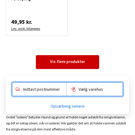
49,95 kr.
Lev. omk. tillægges
Vis flere produkter
Indtast postnummer
Vælg varehus
Hvad er isolering, og hvordan
fungerer det?
Opsætning senere
Ordet ”isolere” betyder i bund og grund at holde noget adskilt fra omgivelserne,
og det er netop ideen, når vi isolerer. Her gælder det om at holde varmen adskilt
fra omgivelserne på den mest effektive måde.