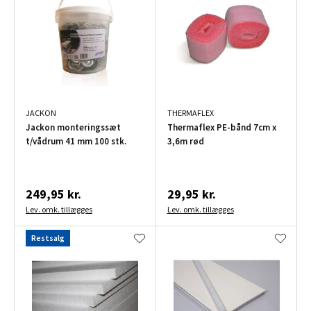
JACKON
THERMAFLEX
Jackon monteringssæt
Thermaflex PE-bånd 7cm x
t/vådrum 41 mm 100 stk.
3,6m rød
249,95 kr.
29,95 kr.
Lev. omk. tillægges
Lev. omk. tillægges
Restsalg