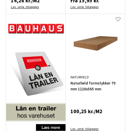
14,26 kr./M2
Fra
15,95 kr.
Lev. omk. tillægges
Lev. omk. tillægges
NATURHELD
Naturheld formstykker 70
mm 1220x565 mm
100,25 kr./M2
Lev. omk. tillægges