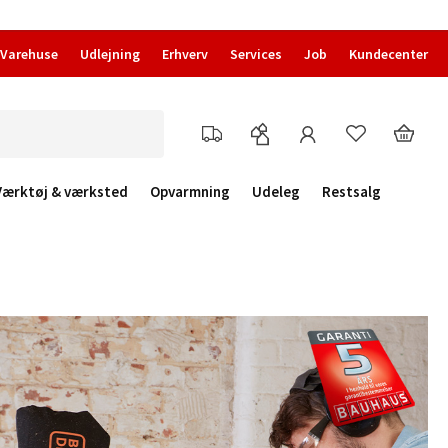
Varehuse
Udlejning
Erhverv
Services
Job
Kundecenter
Værktøj & værksted
Opvarmning
Udeleg
Restsalg