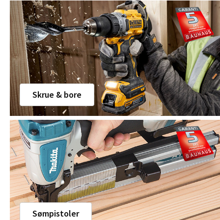
Skrue & bore
Sømpistoler