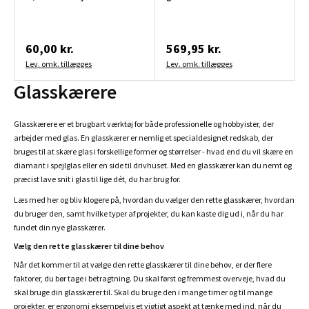
60,00 kr.
569,95 kr.
Lev. omk. tillægges
Lev. omk. tillægges
Glasskærere
Glasskærere er et brugbart værktøj for både professionelle og hobbyister, der
arbejder med glas. En glasskærer er nemlig et specialdesignet redskab, der
bruges til at skære glas i forskellige former og størrelser - hvad end du vil skære en
diamant i spejlglas eller en side til drivhuset. Med en glasskærer kan du nemt og
præcist lave snit i glas til lige dét, du har brug for.
Læs med her og bliv klogere på, hvordan du vælger den rette glasskærer, hvordan
du bruger den, samt hvilke typer af projekter, du kan kaste dig ud i, når du har
fundet din nye glasskærer.
Vælg den rette glasskærer til dine behov
Når det kommer til at vælge den rette glasskærer til dine behov, er der flere
faktorer, du bør tage i betragtning. Du skal først og fremmest overveje, hvad du
skal bruge din glasskærer til. Skal du bruge den i mange timer og til mange
projekter, er ergonomi eksempelvis et vigtigt aspekt at tænke med ind, når du