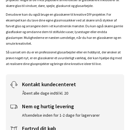
skære glas til vinduer, døre, spejle, glaskunst og glasarbejde.
Derudover kan du også bruge en glasskærer til kreative DIY-projekter. For
eksempel kan du lave dine egne glasmosaikker ved at skære små stykker af
farvet glas og arrangere dem i et kunstnerisk mønster. Du kan også skære gamle
glasflasker og omdanne dem til stilfulde vaser, lysestager eller endda
glaslamper. Mulighederne er næsten uendelige, når du har en glasskærer og en
smule kreativitet.
Så uanset om du er en professionel glasarbejder eller en hobbyist, der ønsker at
prøve noget nyt, er en glasskærer et uvurderligt værktøj, der kan hjælpe dig med
at realisere dine glasprojekter og bringe dine kreative ideer til live.
Kontakt kundecenteret
Åbent alle dage indtil kl. 20
Nem og hurtig levering
Afsendelse inden for 1-2 dage for lagervarer
Fortryd dit køb