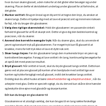
hvor du kan skære glasset, uden risiko for at det glider eller bevæger sig under
skæring. Placer derfor et skridsikkert underlag under glasset for at forhindre, at
det glider.
Marker snittet:
Brug en lineal og en blyant til at tegne den linje, du ønsker at
skære langs. Dette vil hjælpe dig med at lave et præcist snit og minimere risikoen
for fejl, når du bruger din glasskærer.
Vælg den rigtige skærevinkel:
Hold din glasskærer i en passende vinkel i
forhold til glasset for at få et skarpt snit. Dette vil give dig den bedste kontrol og
præcision, når du skærer.
Anvend den korrekte mængde tryk:
Når du skærer glas, skal du anvende et
jævnt og konstant tryk på glasskæreren. For meget tryk kan få glasset til at
knække, mens for lidt tryk ikke vil lave et dybt nok snit.
Skær langs linjen:
Før din glasskærer langs den markerede linje i en jævn og
kontrolleret bevægelse. Forsøg at lave snittet i én lang, kontinuerlig bevægelse for
at opnå det mest præcise resultat.
Bryd glasset:
Når snittet er lavet, skal du bryde glasset langs snittet. Dette kan
gøres ved at placere glasset på kanten af en bordplade med snittet lige over
kanten og trykke forsigtigt ned på glasset, indtil det knækker langs snittet.
Endelig skal du altid huske at bære
sikkerhedsbriller
og
arbejdshandsker
, når du
arbejder med glas. Dette er specielt vigtigt, da du derved kan skåne dine hænder
og beskytte dine øjne mod glasskår og skarpe kanter.
Dét kan du bruge en glasskærer til
Glasskærere er et alsidigt værktøj, der kan bruges til en lang række forskellige
projekter. Nogle af de mest populære anvendelser af glasskærere inkluderer at