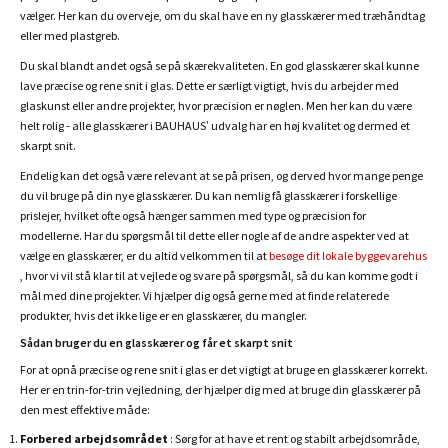
vælger. Her kan du overveje, om du skal have en ny glasskærer med træhåndtag
eller med plastgreb.
Du skal blandt andet også se på skærekvaliteten. En god glasskærer skal kunne
lave præcise og rene snit i glas. Dette er særligt vigtigt, hvis du arbejder med
glaskunst eller andre projekter, hvor præcision er nøglen. Men her kan du være
helt rolig - alle glasskærer i BAUHAUS’ udvalg har en høj kvalitet og dermed et
skarpt snit.
Endelig kan det også være relevant at se på prisen, og derved hvor mange penge
du vil bruge på din nye glasskærer. Du kan nemlig få glasskærer i forskellige
prislejer, hvilket ofte også hænger sammen med type og præcision for
modellerne. Har du spørgsmål til dette eller nogle af de andre aspekter ved at
vælge en glasskærer, er du altid velkommen til at
besøge dit lokale byggevarehus
, hvor vi vil stå klar til at vejlede og svare på spørgsmål, så du kan komme godt i
mål med dine projekter. Vi hjælper dig også gerne med at finde relaterede
produkter, hvis det ikke lige er en glasskærer, du mangler.
Sådan bruger du en glasskærer og får et skarpt snit
For at opnå præcise og rene snit i glas er det vigtigt at bruge en glasskærer korrekt.
Her er en trin-for-trin vejledning, der hjælper dig med at bruge din glasskærer på
den mest effektive måde:
Forbered arbejdsområdet
: Sørg for at have et rent og stabilt arbejdsområde,