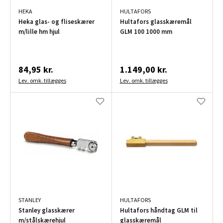
HEKA
HULTAFORS
Heka glas- og fliseskærer
Hultafors glasskæremål
m/lille hm hjul
GLM 100 1000 mm
84,95 kr.
1.149,00 kr.
Lev. omk. tillægges
Lev. omk. tillægges
STANLEY
HULTAFORS
Stanley glasskærer
Hultafors håndtag GLM til
m/stålskærehjul
glasskæremål