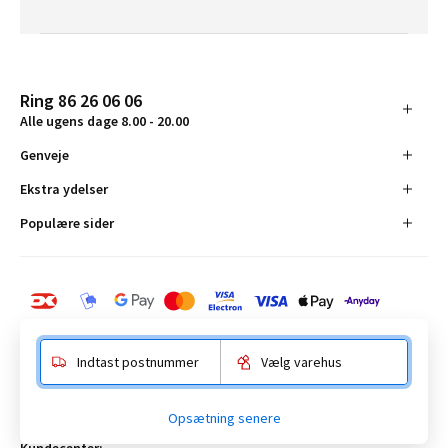
Ring 86 26 06 06
Alle ugens dage 8.00 - 20.00
Genveje
Ekstra ydelser
Populære sider
Indtast postnummer
Vælg varehus
BAUHAUS Danmark A/S:
Opsætning senere
Anelystparken 16, 8381 Tilst. CVR-nummer 19555305
Kundecenter: