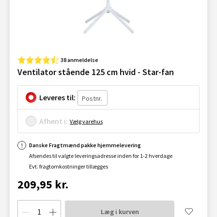
38 anmeldelse
Ventilator stående 125 cm hvid - Star-fan
Leveres til:
Afhent i:
Vælg varehus
Danske Fragtmænd pakke hjemmelevering
Afsendes til valgte leveringsadresse inden for 1-2 hverdage
Evt. fragtomkostninger tillægges
209,95 kr.
Læg i kurven