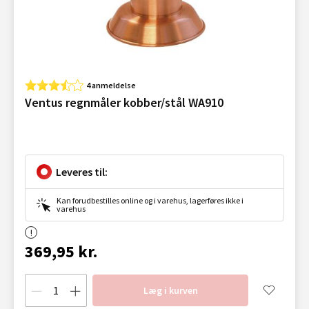
4 anmeldelse
Ventus regnmåler kobber/stål WA910
Leveres til:
Kan forudbestilles online og i varehus, lagerføres ikke i
varehus
369,95 kr.
Læg i kurven