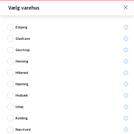
Click & Collect er gratis for Premium medlemmer -
Vælg varehus
Bliv medlem her!
Esbjerg
Gladsaxe
Hvad søger du?
Glostrup
Vejrstationer
Herning
Hillerød
Restsalg
Hjørring
Holbæk
Ishøj
Kolding
Næstved