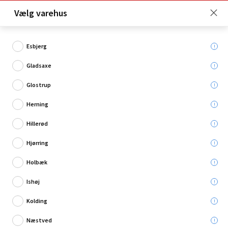
Click & Collect er gratis for Premium medlemmer -
Vælg varehus
Bliv medlem her!
Esbjerg
Gladsaxe
Hvad søger du?
Glostrup
Tommestokke
Herning
Hillerød
Hjørring
Holbæk
Ishøj
Kolding
Næstved