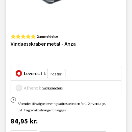
2 anmeldelse
Vinduesskraber metal - Anza
Leveres til:
Afhent i:
Vælg varehus
Afsendes til valgte leveringsadresse inden for 1-2 hverdage.
Evt. fragtomkostninger tillægges
84,95 kr.