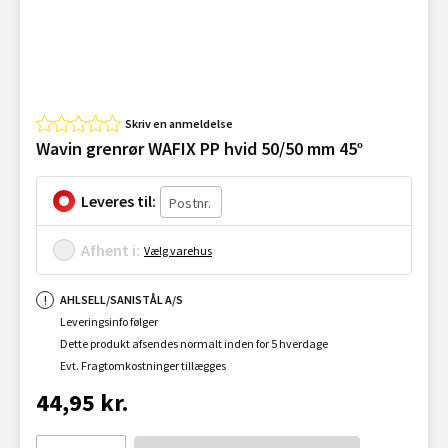
Skriv en anmeldelse
Wavin grenrør WAFIX PP hvid 50/50 mm 45º
Leveres til:
Afhent i:
Vælg varehus
AHLSELL/SANISTÅL A/S
Leveringsinfo følger
Dette produkt afsendes normalt inden for 5 hverdage
Evt. Fragtomkostninger tillægges
44,95 kr.