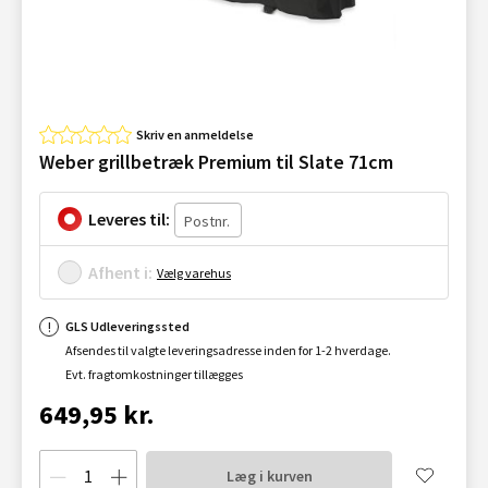
Skriv en anmeldelse
Weber grillbetræk Premium til Slate 71cm
Leveres til:
Afhent i:
Vælg varehus
GLS Udleveringssted
Afsendes til valgte leveringsadresse inden for 1-2 hverdage.
Evt. fragtomkostninger tillægges
649,95 kr.
Læg i kurven