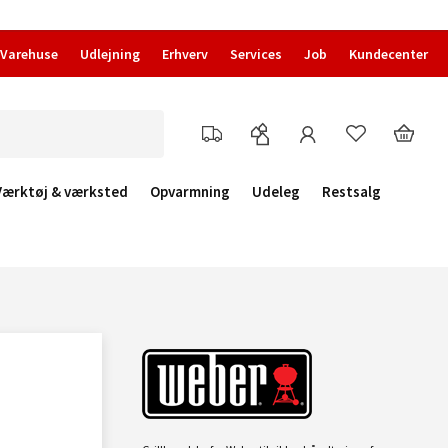
Varehuse
Udlejning
Erhverv
Services
Job
Kundecenter
Værktøj & værksted
Opvarmning
Udeleg
Restsalg