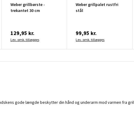
Weber grillbørste -
Weber grillpalet rustfri
trekantet 30 cm
stål
129,95 kr.
99,95 kr.
Lev. omk. tillægges
Lev. omk. tillægges
andskens gode længde beskytter din hånd og underarm mod varmen fra grille