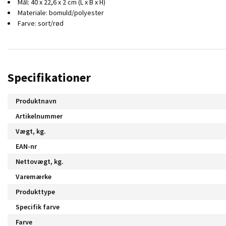
Mål: 40 x 22,6 x 2 cm (L x B x H)
Materiale: bomuld/polyester
Farve: sort/rød
Specifikationer
Produktnavn
Artikelnummer
Vægt, kg.
EAN-nr
Nettovægt, kg.
Varemærke
Produkttype
Specifik farve
Farve