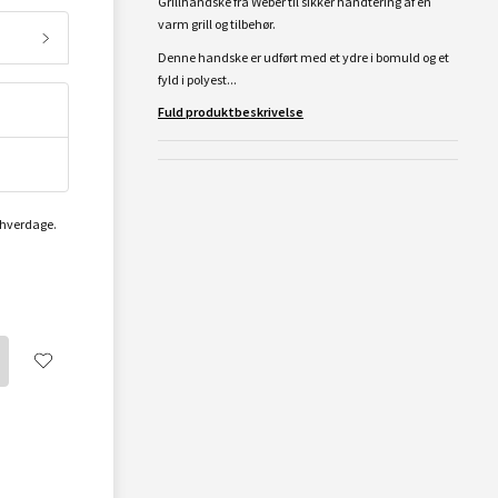
Grillhandske fra Weber til sikker håndtering af en
varm grill og tilbehør.
Denne handske er udført med et ydre i bomuld og et
fyld i polyest...
Fuld produktbeskrivelse
2 hverdage.