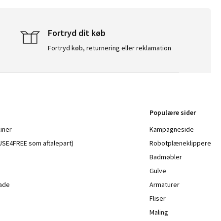
Fortryd dit køb
Fortryd køb, returnering eller reklamation
Populære sider
iner
Kampagneside
a USE4FREE som aftalepart)
Robotplæneklippere
Badmøbler
Gulve
lade
Armaturer
Fliser
Maling